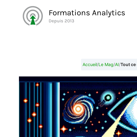
Aller
Formations Analytics
au
Depuis 2013
contenu
Accueil
/
Le Mag
/
AI
/
Tout ce