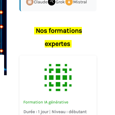
Claude
Grok
Mistral
Nos formations
expertes
Formation IA générative
Durée
: 1 jour
|
Niveau
: débutant