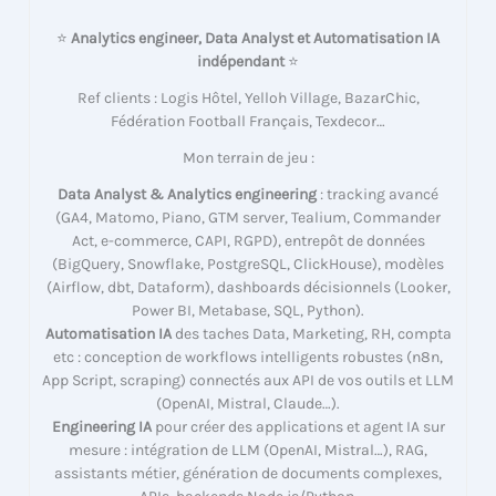
⭐
Analytics engineer, Data Analyst et Automatisation IA
indépendant
⭐
Ref clients : Logis Hôtel, Yelloh Village, BazarChic,
Fédération Football Français, Texdecor…
Mon terrain de jeu :
Data Analyst & Analytics engineering
: tracking avancé
(GA4, Matomo, Piano, GTM server, Tealium, Commander
Act, e-commerce, CAPI, RGPD), entrepôt de données
(BigQuery, Snowflake, PostgreSQL, ClickHouse), modèles
(Airflow, dbt, Dataform), dashboards décisionnels (Looker,
Power BI, Metabase, SQL, Python).
Automatisation IA
des taches Data, Marketing, RH, compta
etc : conception de workflows intelligents robustes (n8n,
App Script, scraping) connectés aux API de vos outils et LLM
(OpenAI, Mistral, Claude…).
Engineering IA
pour créer des applications et agent IA sur
mesure : intégration de LLM (OpenAI, Mistral…), RAG,
assistants métier, génération de documents complexes,