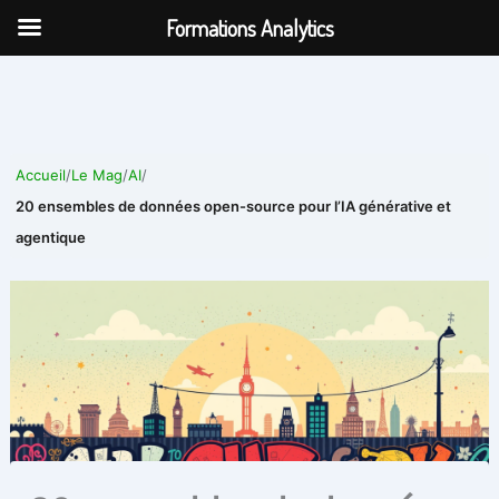
Aller
Formations Analytics
au
contenu
Accueil
/
Le Mag
/
AI
/
20 ensembles de données open-source pour l’IA générative et
agentique