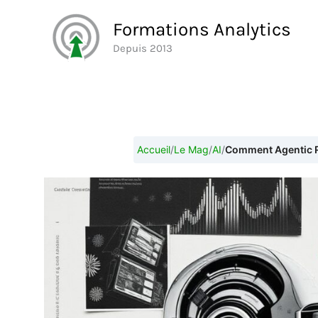
Aller
Formations Analytics
au
Depuis 2013
contenu
Accueil
/
Le Mag
/
AI
/
Comment Agentic R