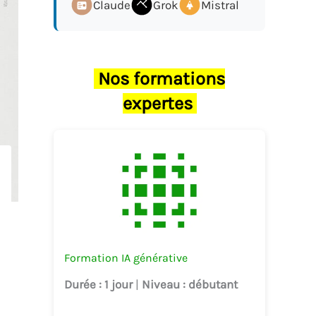
Claude
Grok
Mistral
Nos formations
expertes
Formation IA générative
Durée
: 1 jour
|
Niveau
: débutant