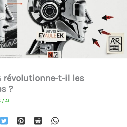
évolutionne-t-il les
s ?
5
/
AI