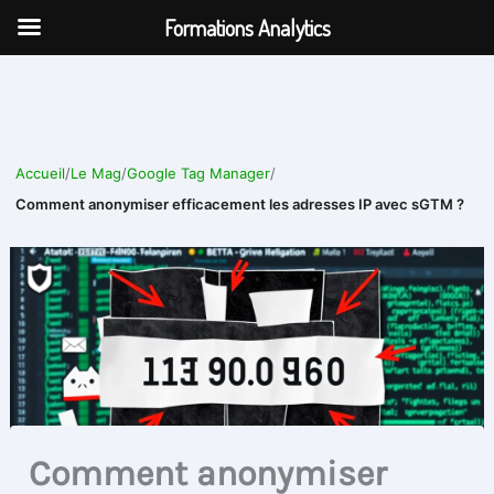
Aller
Formations Analytics
au
contenu
Accueil
/
Le Mag
/
Google Tag Manager
/
Comment anonymiser efficacement les adresses IP avec sGTM ?
Comment anonymiser