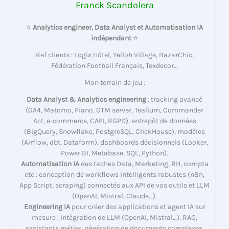
Franck Scandolera
⭐
Analytics engineer, Data Analyst et Automatisation IA
indépendant
⭐
Ref clients : Logis Hôtel, Yelloh Village, BazarChic,
Fédération Football Français, Texdecor…
Mon terrain de jeu :
Data Analyst & Analytics engineering
: tracking avancé
(GA4, Matomo, Piano, GTM server, Tealium, Commander
Act, e-commerce, CAPI, RGPD), entrepôt de données
(BigQuery, Snowflake, PostgreSQL, ClickHouse), modèles
(Airflow, dbt, Dataform), dashboards décisionnels (Looker,
Power BI, Metabase, SQL, Python).
Automatisation IA
des taches Data, Marketing, RH, compta
etc : conception de workflows intelligents robustes (n8n,
App Script, scraping) connectés aux API de vos outils et LLM
(OpenAI, Mistral, Claude…).
Engineering IA
pour créer des applications et agent IA sur
mesure : intégration de LLM (OpenAI, Mistral…), RAG,
assistants métier, génération de documents complexes,