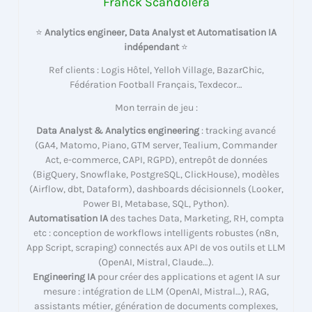
Franck Scandolera
⭐
Analytics engineer, Data Analyst et Automatisation IA
indépendant
⭐
Ref clients : Logis Hôtel, Yelloh Village, BazarChic,
Fédération Football Français, Texdecor…
Mon terrain de jeu :
Data Analyst & Analytics engineering
: tracking avancé
(GA4, Matomo, Piano, GTM server, Tealium, Commander
Act, e-commerce, CAPI, RGPD), entrepôt de données
(BigQuery, Snowflake, PostgreSQL, ClickHouse), modèles
(Airflow, dbt, Dataform), dashboards décisionnels (Looker,
Power BI, Metabase, SQL, Python).
Automatisation IA
des taches Data, Marketing, RH, compta
etc : conception de workflows intelligents robustes (n8n,
App Script, scraping) connectés aux API de vos outils et LLM
(OpenAI, Mistral, Claude…).
Engineering IA
pour créer des applications et agent IA sur
mesure : intégration de LLM (OpenAI, Mistral…), RAG,
assistants métier, génération de documents complexes,