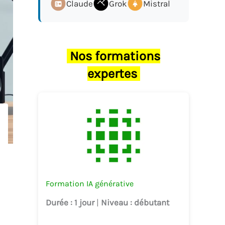
Claude
Grok
Mistral
Nos formations
expertes
Formation IA générative
Durée
: 1 jour
|
Niveau
: débutant