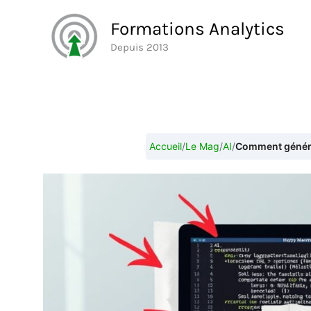
Aller
Formations Analytics
au
Depuis 2013
contenu
Accueil
/
Le Mag
/
AI
/
Comment générer