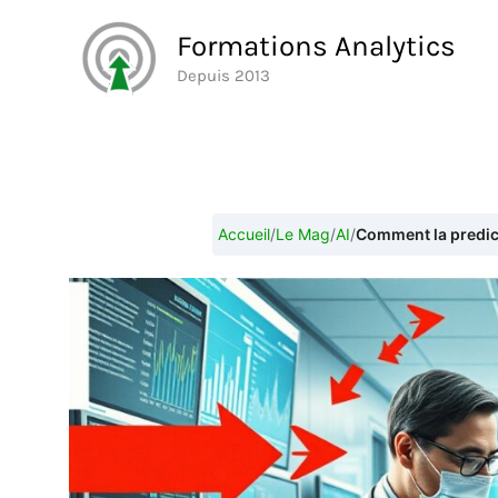
Aller
Formations Analytics
au
Depuis 2013
contenu
Accueil
/
Le Mag
/
AI
/
Comment la predict