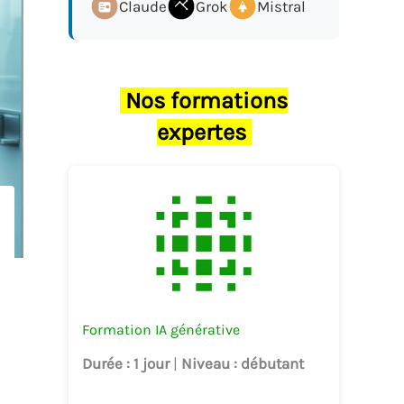
Claude
Grok
Mistral
Nos formations
expertes
Formation IA générative
Durée
: 1 jour
|
Niveau
: débutant