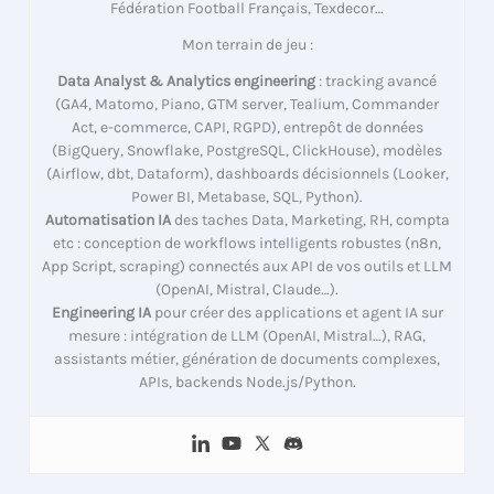
Fédération Football Français, Texdecor…
Mon terrain de jeu :
Data Analyst & Analytics engineering
: tracking avancé
(GA4, Matomo, Piano, GTM server, Tealium, Commander
Act, e-commerce, CAPI, RGPD), entrepôt de données
(BigQuery, Snowflake, PostgreSQL, ClickHouse), modèles
(Airflow, dbt, Dataform), dashboards décisionnels (Looker,
Power BI, Metabase, SQL, Python).
Automatisation IA
des taches Data, Marketing, RH, compta
etc : conception de workflows intelligents robustes (n8n,
App Script, scraping) connectés aux API de vos outils et LLM
(OpenAI, Mistral, Claude…).
Engineering IA
pour créer des applications et agent IA sur
mesure : intégration de LLM (OpenAI, Mistral…), RAG,
assistants métier, génération de documents complexes,
APIs, backends Node.js/Python.