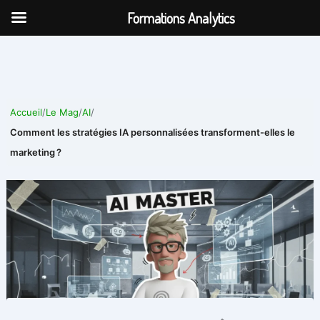
Aller
Formations Analytics
au
contenu
Accueil
/
Le Mag
/
AI
/
Comment les stratégies IA personnalisées transforment-elles le
marketing ?