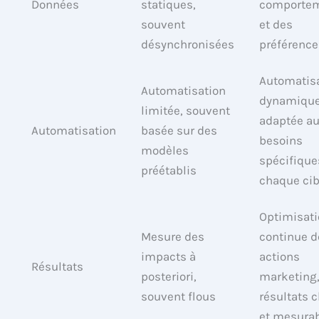
Données
statiques,
comporte
souvent
et des
désynchronisées
préférence
Automatis
Automatisation
dynamique
limitée, souvent
adaptée a
Automatisation
basée sur des
besoins
modèles
spécifique
préétablis
chaque cib
Optimisat
Mesure des
continue d
impacts à
actions
Résultats
posteriori,
marketing
souvent flous
résultats c
et mesura