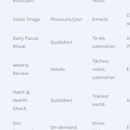
Assistant
notes
C
Inbox Triage
Plusieurs/jour
Emails
r
Daily Focus
To-do,
A
Quotidien
Ritual
calendrier
(
Tâches,
Weekly
Hebdo
notes,
É
Review
calendrier
Habit &
Tracker
Health
Quotidien
A
santé
Check
Doc
Drive,
On-demand
É