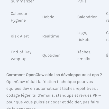
Summarizer
PDFs
Calendar
C
Hebdo
Calendrier
Hygiene
r
Logs,
C
Risk Alert
Realtime
tickets
r
End-of-Day
Tâches,
Quotidien
É
Wrap-up
emails
Comment OpenClaw aide les développeurs et ops ?
OpenClaw réduit la friction technique pour vos
équipes dev en automatisant tâches répétitives :
codage léger, tri d’emails, standups et revues PR —
pour que vous puissiez coder et décider, pas faire
de la paperasse.