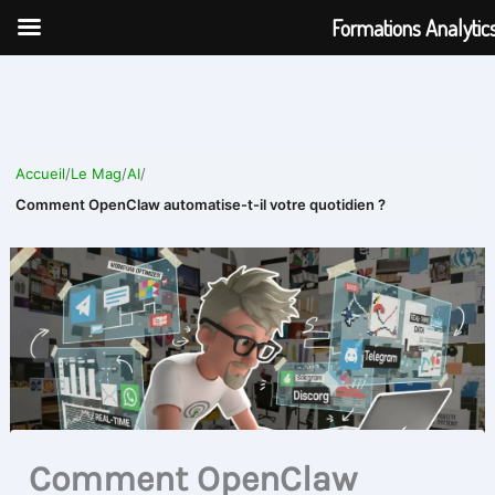
Aller
Formations Analytic
au
contenu
Accueil
/
Le Mag
/
AI
/
Comment OpenClaw automatise-t-il votre quotidien ?
Comment OpenClaw