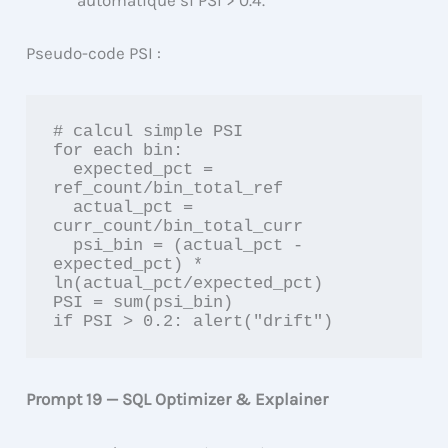
Pseudo-code PSI :
# calcul simple PSI

for each bin:

  expected_pct = 
ref_count/bin_total_ref

  actual_pct = 
curr_count/bin_total_curr

  psi_bin = (actual_pct - 
expected_pct) * 
ln(actual_pct/expected_pct)

PSI = sum(psi_bin)

if PSI > 0.2: alert("drift")
Prompt 19 — SQL Optimizer & Explainer