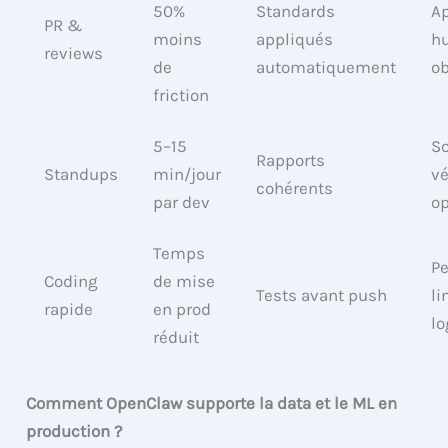
50%
Standards
A
PR &
moins
appliqués
h
reviews
de
automatiquement
ob
friction
5–15
S
Rapports
Standups
min/jour
vé
cohérents
par dev
op
Temps
P
Coding
de mise
Tests avant push
li
rapide
en prod
lo
réduit
Comment OpenClaw supporte la data et le ML en
production ?