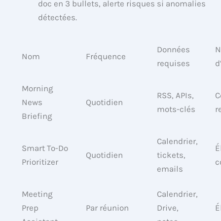
doc en 3 bullets, alerte risques si anomalies
détectées.
Données
N
Nom
Fréquence
requises
d
Morning
RSS, APIs,
C
News
Quotidien
mots-clés
r
Briefing
Calendrier,
Smart To-Do
É
Quotidien
tickets,
Prioritizer
c
emails
Meeting
Calendrier,
Prep
Par réunion
Drive,
É