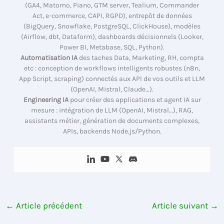
(GA4, Matomo, Piano, GTM server, Tealium, Commander
Act, e-commerce, CAPI, RGPD), entrepôt de données
(BigQuery, Snowflake, PostgreSQL, ClickHouse), modèles
(Airflow, dbt, Dataform), dashboards décisionnels (Looker,
Power BI, Metabase, SQL, Python).
Automatisation IA
des taches Data, Marketing, RH, compta
etc : conception de workflows intelligents robustes (n8n,
App Script, scraping) connectés aux API de vos outils et LLM
(OpenAI, Mistral, Claude…).
Engineering IA
pour créer des applications et agent IA sur
mesure : intégration de LLM (OpenAI, Mistral…), RAG,
assistants métier, génération de documents complexes,
APIs, backends Node.js/Python.
←
Article précédent
Article suivant
→