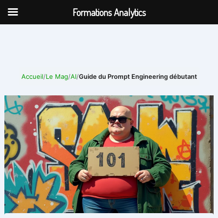
Aller
Formations Analytics
au
contenu
Accueil
/
Le Mag
/
AI
/
Guide du Prompt Engineering débutant