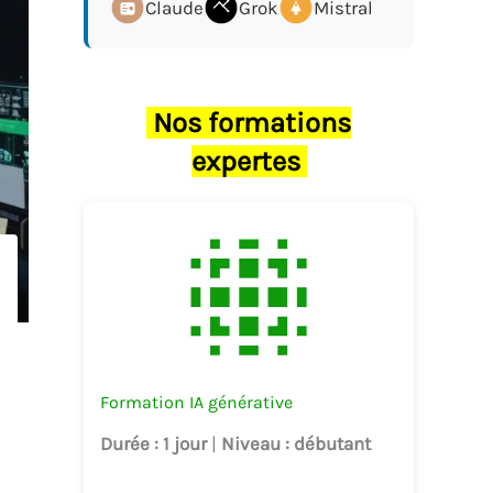
Claude
Grok
Mistral
Nos formations
expertes
Formation IA générative
Durée
: 1 jour
|
Niveau
: débutant