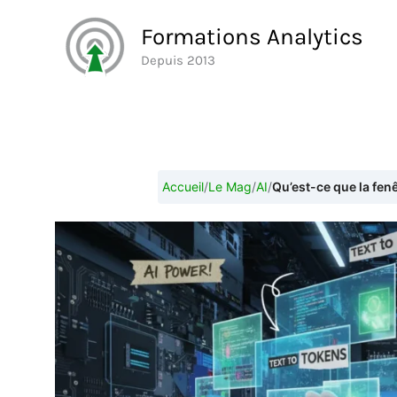
Aller
Formations Analytics
au
Depuis 2013
contenu
Accueil
/
Le Mag
/
AI
/
Qu’est-ce que la fen