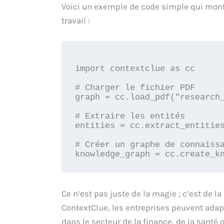
Voici un exemple de code simple qui mont
travail :
import contextclue as cc

# Charger le fichier PDF

graph = cc.load_pdf("research_
# Extraire les entités

entities = cc.extract_entities
# Créer un graphe de connaissa
Ce n’est pas juste de la magie ; c’est de la
ContextClue, les entreprises peuvent adapt
dans le secteur de la finance, de la santé o