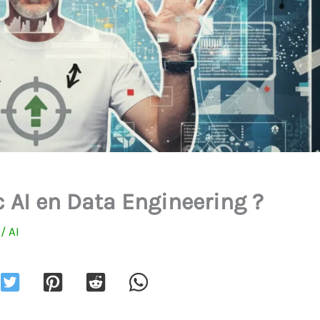
c AI en Data Engineering ?
5
/
AI