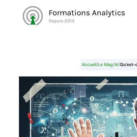
Aller
Formations Analytics
au
Depuis 2013
contenu
Accueil
/
Le Mag
/
AI
/
Qu’est-c