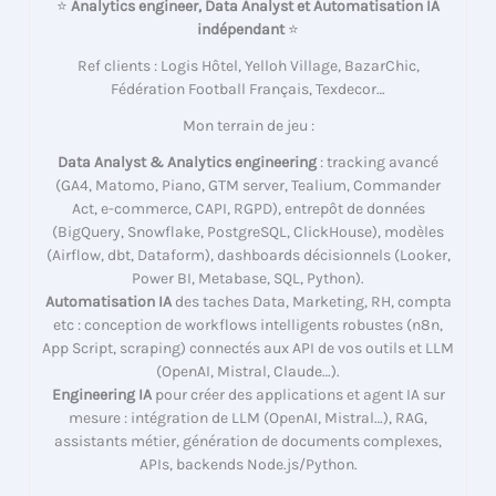
⭐
Analytics engineer, Data Analyst et Automatisation IA
indépendant
⭐
Ref clients : Logis Hôtel, Yelloh Village, BazarChic,
Fédération Football Français, Texdecor…
Mon terrain de jeu :
Data Analyst & Analytics engineering
: tracking avancé
(GA4, Matomo, Piano, GTM server, Tealium, Commander
Act, e-commerce, CAPI, RGPD), entrepôt de données
(BigQuery, Snowflake, PostgreSQL, ClickHouse), modèles
(Airflow, dbt, Dataform), dashboards décisionnels (Looker,
Power BI, Metabase, SQL, Python).
Automatisation IA
des taches Data, Marketing, RH, compta
etc : conception de workflows intelligents robustes (n8n,
App Script, scraping) connectés aux API de vos outils et LLM
(OpenAI, Mistral, Claude…).
Engineering IA
pour créer des applications et agent IA sur
mesure : intégration de LLM (OpenAI, Mistral…), RAG,
assistants métier, génération de documents complexes,
APIs, backends Node.js/Python.