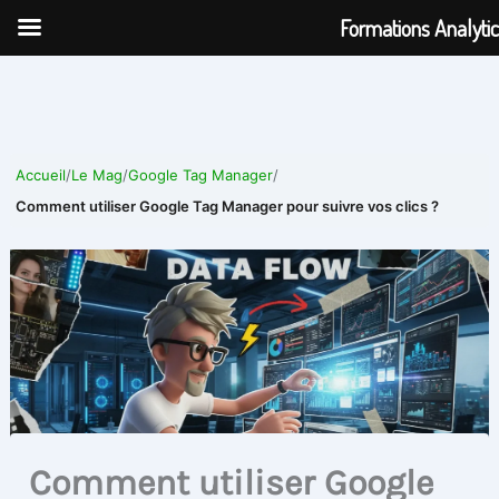
Aller
Formations Analyti
au
contenu
Accueil
/
Le Mag
/
Google Tag Manager
/
Comment utiliser Google Tag Manager pour suivre vos clics ?
Comment utiliser Google