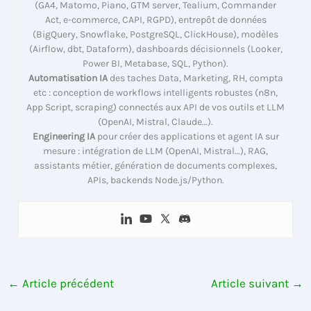
(GA4, Matomo, Piano, GTM server, Tealium, Commander
Act, e-commerce, CAPI, RGPD), entrepôt de données
(BigQuery, Snowflake, PostgreSQL, ClickHouse), modèles
(Airflow, dbt, Dataform), dashboards décisionnels (Looker,
Power BI, Metabase, SQL, Python).
Automatisation IA
des taches Data, Marketing, RH, compta
etc : conception de workflows intelligents robustes (n8n,
App Script, scraping) connectés aux API de vos outils et LLM
(OpenAI, Mistral, Claude…).
Engineering IA
pour créer des applications et agent IA sur
mesure : intégration de LLM (OpenAI, Mistral…), RAG,
assistants métier, génération de documents complexes,
APIs, backends Node.js/Python.
←
Article précédent
Article suivant
→