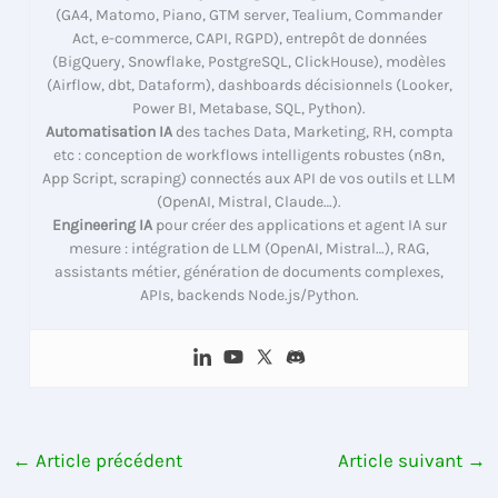
(GA4, Matomo, Piano, GTM server, Tealium, Commander
Act, e-commerce, CAPI, RGPD), entrepôt de données
(BigQuery, Snowflake, PostgreSQL, ClickHouse), modèles
(Airflow, dbt, Dataform), dashboards décisionnels (Looker,
Power BI, Metabase, SQL, Python).
Automatisation IA
des taches Data, Marketing, RH, compta
etc : conception de workflows intelligents robustes (n8n,
App Script, scraping) connectés aux API de vos outils et LLM
(OpenAI, Mistral, Claude…).
Engineering IA
pour créer des applications et agent IA sur
mesure : intégration de LLM (OpenAI, Mistral…), RAG,
assistants métier, génération de documents complexes,
APIs, backends Node.js/Python.
←
Article précédent
Article suivant
→