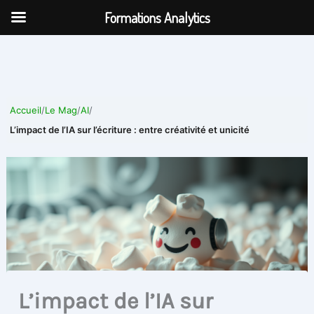
Aller
Formations Analytics
au
contenu
Accueil
/
Le Mag
/
AI
/
L’impact de l’IA sur l’écriture : entre créativité et unicité
L’impact de l’IA sur