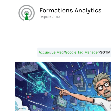
Aller
Formations Analytics
au
Depuis 2013
contenu
Accueil
/
Le Mag
/
Google Tag Manager
/
SGTM :