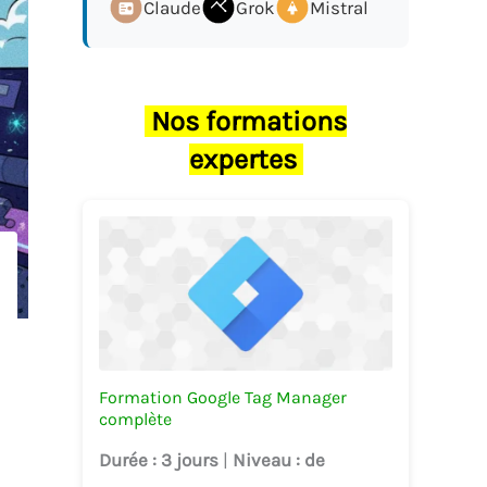
Claude
Grok
Mistral
Nos formations
expertes
Formation Google Tag Manager
complète
Durée
: 3 jours
|
Niveau
: de