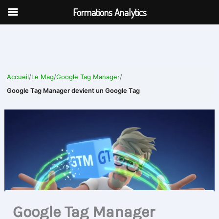
Aller
Formations Analytics
au
contenu
Accueil
/
Le Mag
/
Google Tag Manager
/
Google Tag Manager devient un Google Tag
Google Tag Manager