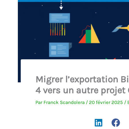
Migrer l’exportation B
4 vers un autre projet
Par
Franck Scandolera
/
20 février 2025
/