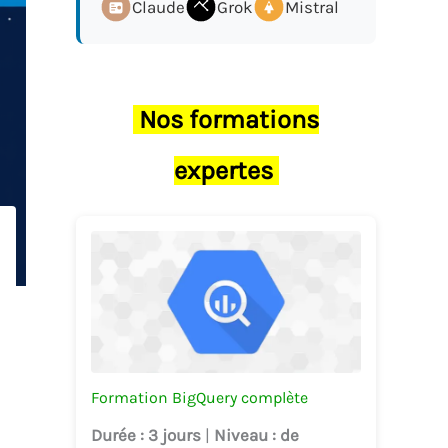
Claude
Grok
Mistral
Nos formations
expertes
Formation BigQuery complète
Durée
: 3 jours
|
Niveau
: de