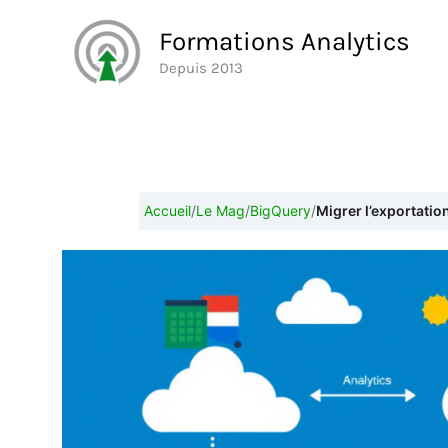
Aller
Formations Analytics
au
Depuis 2013
contenu
Accueil
/
Le Mag
/
BigQuery
/
Migrer l’exportatio